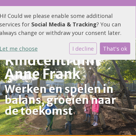
Hi! Could we please enable some additional
services for
Social Media & Tracking
? You can
always change or withdraw your consent later.
Let me choose
I decline
That's ok
Kindcentrum
Anne Frank
Werken en spelen in
balans, groeien naar
de toekomst